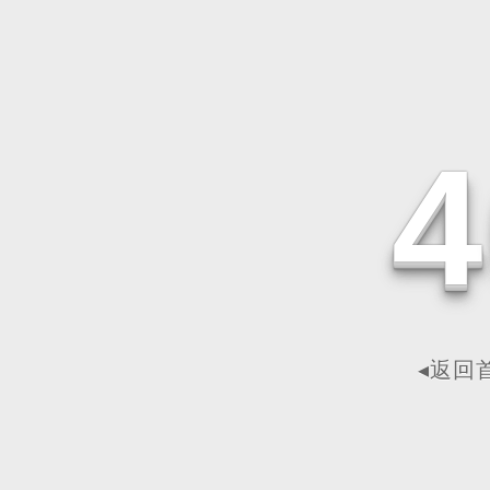
4
◂返回